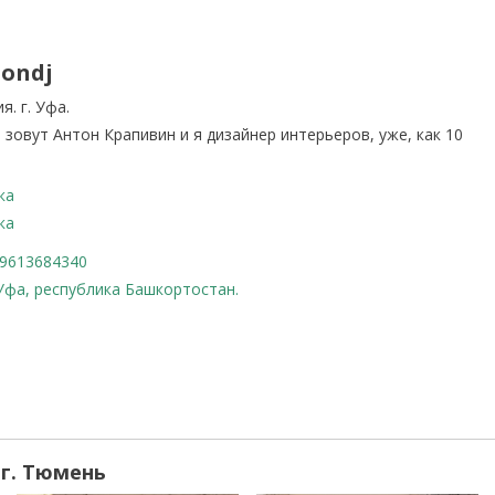
ondj
я. г. Уфа.
 зовут Антон Крапивин и я дизайнер интерьеров, уже, как 10
ка
ка
9613684340
 Уфа, республика Башкортостан.
 г. Тюмень